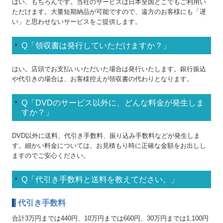
はい、もちろんです。当社のサービスは日本全国どこでもご利用い
ただけます。大量短期納品が可能ですので、遠方のお客様にも「遅
い」と思わせないサービスをご提供します。
Q
「
領収書は発行していただけますか？
」
はい。店頭でお支払いいただいた場合は発行いたします。銀行振込
や代引きの場合は、お客様控えが領収書の代わりとなります。
Q
「
DVDのサービス以外に、どんな料金が発生しま
すか？
」
DVD以外に送料、代引き手数料、振り込み手数料などが発生しま
す。細かい料金については、お見積もり時に正確な金額をお出しし
ますのでご安心ください。
Q
「
代引き手数料と送料を教えてださい。
」
代引き手数料
合計3万円までは440円、10万円までは660円、30万円までは1,100円