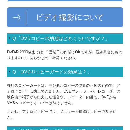
中継・ライブ配信
機材設備
マニュアル動画
Q「DVDコピーの納期はどれくらいですか？」
発表会・イベント撮影
DVD-R 2000枚までは、1営業日の作業でOKですが、混み具合にもよ
りますので、あらかじめご確認ください。
会社案内
Q「DVD-Rコピーガードの効果は？」
お店・会社PRビデオ
弊社のコピーガードは、デジタルコピーの防止のためのもので、ア
卒園・卒業の思い出を作ろう
ナログコピーは防止できません。DVDプレーヤーや、レコーダーの
映像出力端子から出力した場合や、レコーダー内部で、DVDから
卒園コピー詳細・料金
VHSへコピーするコピーは防げません。
しかし、アナログコピーでは、メニューの構造はコピーできませ
卒園ご注文の流れ
ん。
同窓会の思い出を作ろう