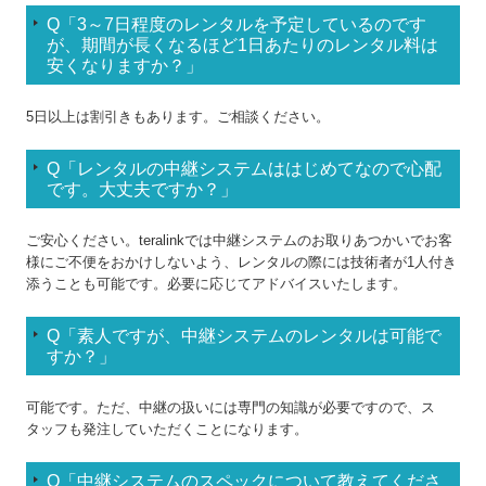
Q「3～7日程度のレンタルを予定しているのです
が、
期間が長くなるほど1日あたりのレンタル料は
安くなりますか？」
5日以上は割引きもあります。ご相談ください。
Q「レンタルの中継システムははじめてなので心配
です。大丈夫ですか？
」
ご安心ください。teralinkでは中継システムのお取りあつかいでお客
様にご不便をおかけしないよう、レンタルの際には技術者が1人付き
添うことも可能です。必要に応じてアドバイスいたします。
Q「素人ですが、中継システムのレンタルは可能で
すか？
」
可能です。ただ、中継の扱いには専門の知識が必要ですので、ス
タッフも発注していただくことになります。
Q「中継システムのスペックについて教えてくださ