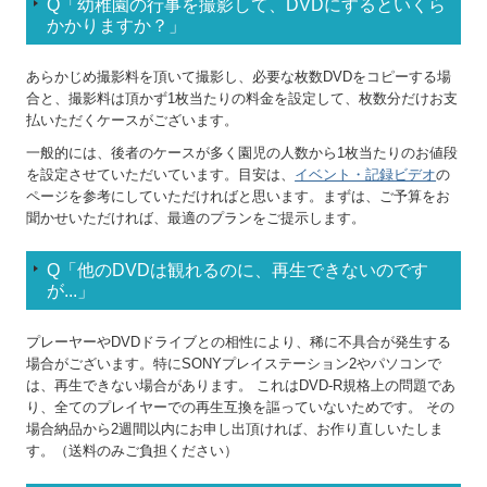
Q「幼稚園の行事を撮影して、DVDにするといくら
かかりますか？」
サービス詳細・料金
あらかじめ撮影料を頂いて撮影し、必要な枚数DVDをコピーする場
ご注文の流れ
合と、撮影料は頂かず1枚当たりの料金を設定して、枚数分だけお支
払いただくケースがございます。
幹事さんの流れ
一般的には、後者のケースが多く園児の人数から1枚当たりのお値段
を設定させていただいています。目安は、
イベント・記録ビデオ
の
同窓会のマナー
ページを参考にしていただければと思います。まずは、ご予算をお
聞かせいただければ、最適のプランをご提示します。
福岡県学校一覧
Q「他のDVDは観れるのに、再生できないのです
プライベート撮影
が...」
ブライダル撮影
プレーヤーやDVDドライブとの相性により、稀に不具合が発生する
場合がございます。特にSONYプレイステーション2やパソコンで
PA音響
は、再生できない場合があります。 これはDVD-R規格上の問題であ
り、全てのプレイヤーでの再生互換を謳っていないためです。 その
場合納品から2週間以内にお申し出頂ければ、お作り直しいたしま
その他のメニュー
す。（送料のみご負担ください）
よくある質問