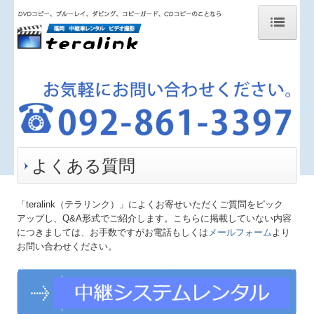
ホーム
DVD／CD コピー
Blu-rayコピー
テープをDVDデジタル化
よくある質問
テープからBlu-ray
「teralink（テラリンク）」によくお寄せいただくご質問をピック
DVD／CDプレス
アップし、Q&A形式でご紹介します。こちらに掲載していない内容
につきましては、お手数ですがお電話もしくは
メールフォーム
より
8ｍｍフィルムをDVDへ
お問い合わせください。
16ｍｍフィルムをDVDへ
番組撮影 ・技術クルー