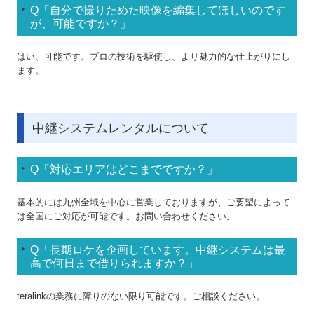
Q「自分で撮りためた映像を編集してほしいのです
が、可能ですか？」
DVDの豆知識
はい、可能です。プロの技術を駆使し、より魅力的な仕上がりにし
印刷テンプレート
ます。
中継システムレンタルについて
Q「対応エリアはどこまでですか？」
基本的には九州全域を中心に営業しておりますが、ご要望によって
は全国にご対応が可能です。お問い合わせください。
Q「長期ロケを企画しています。中継システムは最
高で何日まで借りられますか？」
teralinkの業務に障りのない限り可能です。ご相談ください。